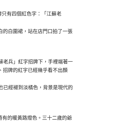
招牌只有四個紅色字：「江蘇老
白的白圍裙，站在店門口拍了一張
江蘇老兵」紅字招牌下，手裡端著一
、招牌的紅字已經幾乎看不出顏
字也已經褪到淡橘色，背景是現代的
代特有的暖黃路燈色。三十二歲的爺