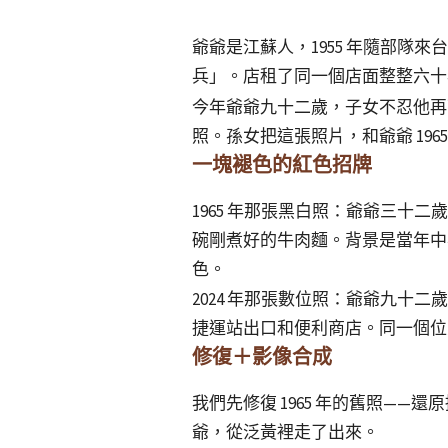
爺爺是江蘇人，1955 年隨部隊
兵」。店租了同一個店面整整六十
今年爺爺九十二歲，子女不忍他再
照。孫女把這張照片，和爺爺 19
一塊褪色的紅色招牌
1965 年那張黑白照：爺爺三
碗剛煮好的牛肉麵。背景是當年中
色。
2024 年那張數位照：爺爺九
捷運站出口和便利商店。同一個位
修復＋影像合成
我們先修復 1965 年的舊照—
爺，從泛黃裡走了出來。