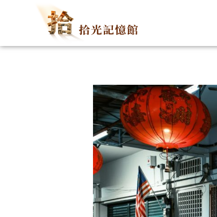
跳
至
主
要
內
容
Post
navigation