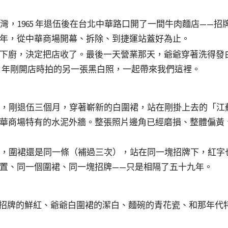
來台灣，1965 年退伍後在台北中華路口開了一間牛肉麵店——
年，從中華商場開幕、拆除、到捷運站蓋好為止。
下廚，決定把店收了。最後一天營業那天，爺爺穿著洗得發
65 年剛開店時拍的另一張黑白照，一起帶來我們這裡。
十二歲，剛退伍三個月，穿著嶄新的白圍裙，站在剛掛上去的「
華商場特有的水泥外牆。整張照片邊角已經磨損、整體偏黃
十二歲，圍裙還是同一條（補過三次），站在同一塊招牌下，紅
置、同一個圍裙、同一塊招牌——只是相隔了五十九年。
—還原招牌的鮮紅、爺爺白圍裙的潔白、麵碗的青花瓷、和那年