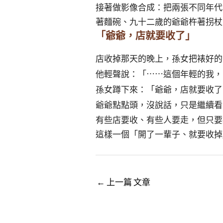
接著做影像合成：把兩張不同年代
著麵碗、九十二歲的爺爺杵著拐杖
「爺爺，店就要收了」
店收掉那天的晚上，孫女把裱好的照
他輕聲說：「⋯⋯這個年輕的我，
孫女蹲下來：「爺爺，店就要收了
爺爺點點頭，沒說話，只是繼續看
有些店要收、有些人要走，但只要
這樣一個「開了一輩子、就要收掉
←
上一篇 文章